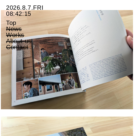
2026.8.7.FRI
08:42:15
Top
News
Works
About us
Contact