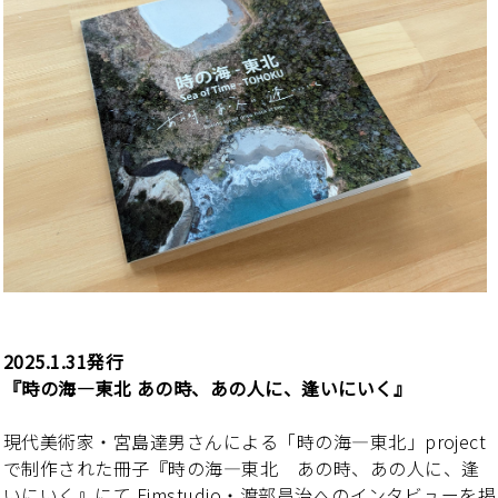
2025.1.31発行
『時の海―東北 あの時、あの人に、逢いにいく』
現代美術家・宮島達男さんによる「時の海―東北」project
で制作された冊子『時の海―東北 あの時、あの人に、逢
いにいく』にて Fimstudio・渡部昌治へのインタビューを掲